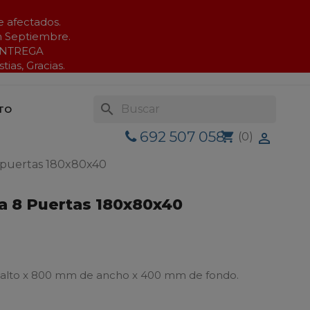
e afectados.
en Septiembre.
ENTREGA
ias, Gracias.
search
TO
692 507 058
shopping_cart
(0)

 puertas 180x80x40
a 8 Puertas 180x80x40
 alto x 800 mm de ancho x 400 mm de fondo.