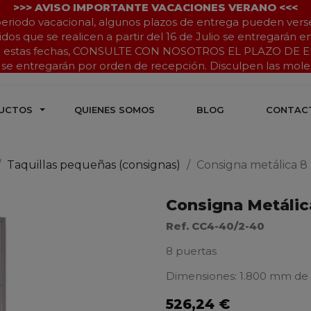
>>> AVISO IMPORTANTE VACACIONES VERANO <<<
eriodo vacacional, algunos plazos de entrega pueden vers
dos que se realicen a partir del 16 de Julio se entregarán 
e estas fechas, CONSULTE CON NOSOTROS EL PLAZO DE 
se entregarán por orden de recepción. Disculpen las molest
UCTOS
QUIENES SOMOS
BLOG
CONTAC
Taquillas pequeñas (consignas)
Consigna metálica 8
Consigna Metálic
Ref. CC4-40/2-40
8 puertas
Dimensiones: 1.800 mm de
526,24 €