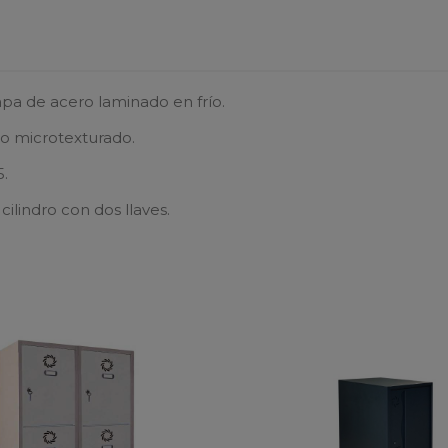
a de acero laminado en frío.
do microtexturado.
5.
ilindro con dos llaves.