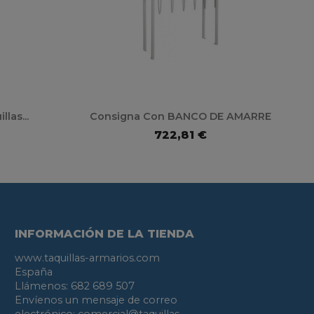
las...
Consigna Con BANCO DE AMARRE
722,81 €
INFORMACIÓN DE LA TIENDA
www.taquillas-armarios.com
España
Llámenos:
682 689 507
Envíenos un mensaje de correo
electrónico:
comercial@taquillas-