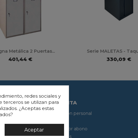
na Metálica 2 Puertas...
Serie MALETAS - Taquil
401,44 €
330,09 €
dimiento, redes sociales y
e terceros se utilizan para
SU CUENTA
lizados. ¿Aceptas estas
Información personal
rados?
Pedidos
Facturas por abono
Aceptar
Direcciones