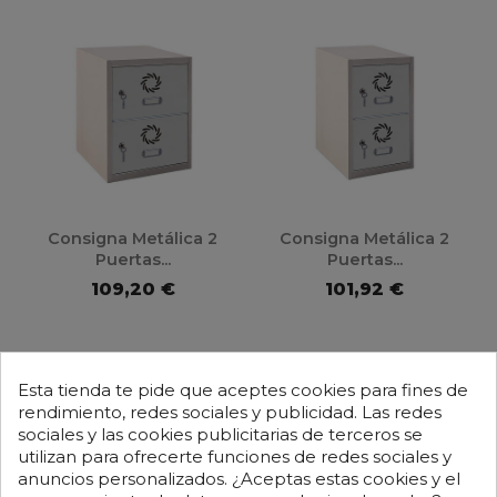
Consigna Metálica 2
Consigna Metálica 2
Puertas...
Puertas...
109,20 €
101,92 €
Mostrando 1-12 de 24 artículo(s)
Esta tienda te pide que aceptes cookies para fines de
rendimiento, redes sociales y publicidad. Las redes
1

Siguiente
2
sociales y las cookies publicitarias de terceros se
utilizan para ofrecerte funciones de redes sociales y
anuncios personalizados. ¿Aceptas estas cookies y el

Volver arriba